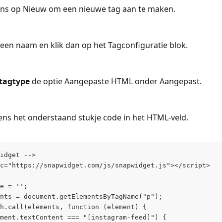
gens op Nieuw om een nieuwe tag aan te maken.
een naam en klik dan op het Tagconfiguratie blok.
 tagtype 
de optie Aangepaste HTML onder Aangepast.
ens het onderstaand stukje code in het HTML-veld.
idget -->
c="https://snapwidget.com/js/snapwidget.js"></script>
e = '';
nts = document.getElementsByTagName("p");
h.call(elements, function (element) {
ment.textContent === "[instagram-feed]") {