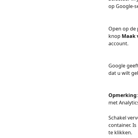
op Google-se
Open op de 
knop 
Maak 
account.
Google geeft
dat u wilt g
Opmerking
met Analytic
Schakel verv
container. I
te klikken.