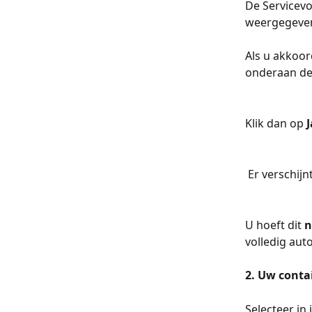
De Servicev
weergegeve
Als u akkoor
onderaan de
Klik dan op 
J
 Er verschij
U hoeft dit 
n
volledig auto
2. Uw conta
Selecteer in