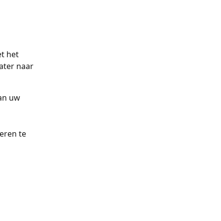
t het 
ater naar 
an uw 
ren te 