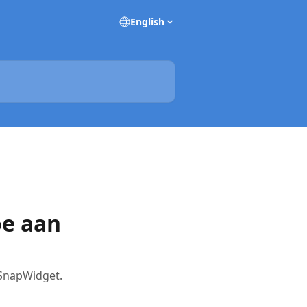
English
oe aan
t SnapWidget.