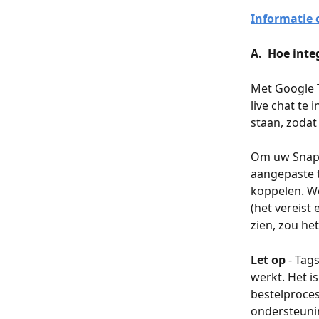
Informatie 
A.  Hoe int
Met Google 
live chat te 
staan, zodat
Om uw SnapW
aangepaste 
koppelen. We
(het vereist 
zien, zou het
Let op
 - Ta
werkt. Het i
bestelproces
ondersteuni