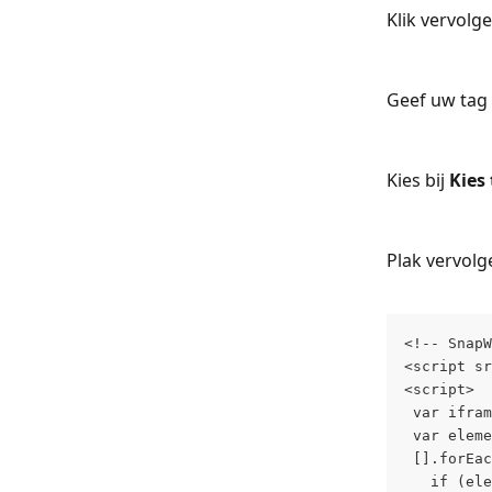
Klik vervol
Geef uw tag 
Kies bij 
Kies
Plak vervolg
<!-- SnapW
<script sr
<script>
 var ifram
 var eleme
 [].forEac
   if (ele