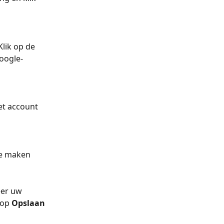
 Klik op de 
oogle-
et account 
te maken 
eer uw 
 op 
Opslaan 