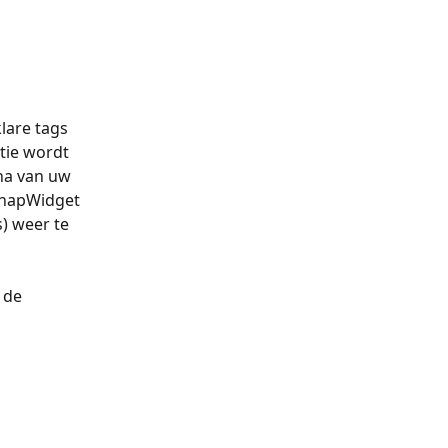
lare tags 
tie wordt 
na van uw 
SnapWidget 
) weer te 
 de 