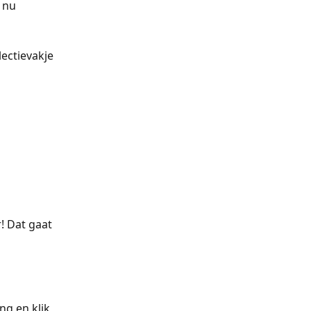
 nu 
ectievakje 
! Dat gaat 
g en klik 