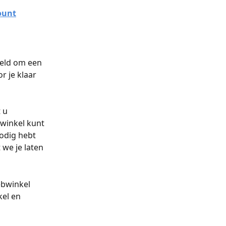
ount
eld om een 
r je klaar 
 u 
winkel kunt 
odig hebt 
 we je laten 
ebwinkel 
el en 