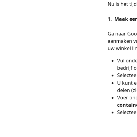
Nu is het ti
1.  Maak ee
Ga naar Goog
aanmaken va
uw winkel li
Vul onde
bedrijf o
Selectee
U kunt 
delen (zi
Voer on
contai
Selectee