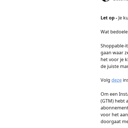
Let op - 
Je k
Wat bedoele
Shoppable-ite
gaan waar ze
het voor je 
de juiste ma
Volg 
deze
 i
Om een ​​Ins
(GTM) hebt a
abonnement).
voor het aa
doorgaat me