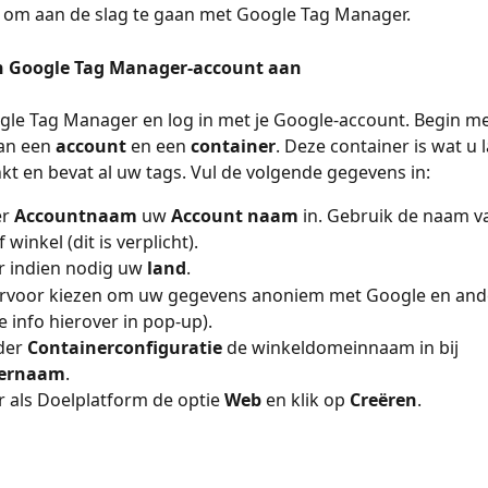
jd om aan de slag te gaan met Google Tag Manager. 
n Google Tag Manager-account aan
le Tag Manager en log in met je Google-account. Begin me
n een 
account
 en een 
container
. Deze container is wat u l
nkt en bevat al uw tags. Vul de volgende gegevens in:
r 
Accountnaam 
uw 
Account naam
 in. Gebruik de naam v
f winkel (dit is verplicht).
r indien nodig uw 
land
.
ervoor kiezen om uw gegevens anoniem met Google en ande
e info hierover in pop-up).
der 
Containerconfiguratie 
de winkeldomeinnaam in bij 
nernaam
.
r als Doelplatform de optie 
Web
 en klik op 
Creëren
.