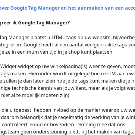
over Google Tag Manager en het aanmaken van een acc
egreer ik Google Tag Manager?
Tag Manager plaatst u HTML-tags op uw website, bijvoorbe
integreren. Google heeft al een aantal veelgebruikte tags voo
 je ze in een mum van tijd in je shop kunt plaatsen.
idget-widget op uw winkelpagina('s) weer te geven, moet
tags maken. Hieronder wordt uitgelegd hoe u GTM aan uw 
 zullen je dan laten zien hoe je de tags kunt maken die je n
enige technische kennis van jouw kant, maar als je volgt wat
 niet al te moeilijk moeten zijn).
gs die u toepast, hebben invloed op de manier waarop uw w
s daarom belangrijk dat je regelmatig de werking van je wink
 controleert. Houd er bovendien rekening mee dat ons 
ngsteam geen ondersteuning biedt bij het maken van tags.