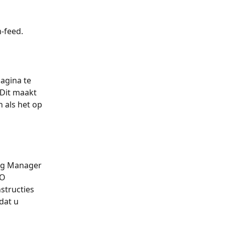
-feed.
agina te 
Dit maakt 
 als het op 
Tag Manager 
O 
structies 
dat u 